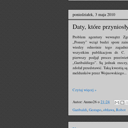
poniedziałek, 3 maja 2010
Daty, które przyniosł
Problem agentury wewnątrz Zg
„Ponury” wciąż budzi spore zaint
wiedzy odnośnie tego zagadni
wszystkim publikacjom dr. C. 
pierwszy podjął proces prześwie
„Garibaldiego”. Są jednak rzeczy
zdołał przedstawić. Taką kwestią s
meldunków przez Wojnowskiego...
Czytaj więcej »
Autor:
Anmo26
o
21:24
Garibaldi
,
Gestapo
,
obława
,
Robot