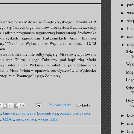
paź
►
wrz
►
sie
►
ki uprzejmości Miłosza ze Świętokrzyskiego Obwodu ZHR
nego z głównych organizatorów uroczystości) zamieszczamy
lip
►
ziś afisz z programem tegorocznej koncentracji Środowiska
cze
►
tokrzyskich Zgrupowań Partyzanckich Armii Krajowej
12-13
ury"-"Nurt" na Wykusie i w Wąchocku w dniach
ma
▼
wca
.
Szko
ku na rok niezmiennie odbywają się: Msza święta polowa w
"
ncji mjr. "Nurta" i jego Żołnierzy pod kapliczką Matki
Wyk
iej Bolesnej na Wykusie w sobotnie popołudnie oraz
zielna Msza święta w opactwie oo. Cystersów w Wąchocku
Mogi
encji mjr. "Ponurego"
i jego Żołnierzy.
Lege
Szko
"
Daty
8 komentarze
Etykiety:
ow
i
,
Janowice
,
kapliczka
,
koncentracja
,
pamięć
,
partyzanci
,
kwi
►
,
ŚZŻAK
,
uroczystości
,
wykus
,
ZHR
mar
►
lut
►