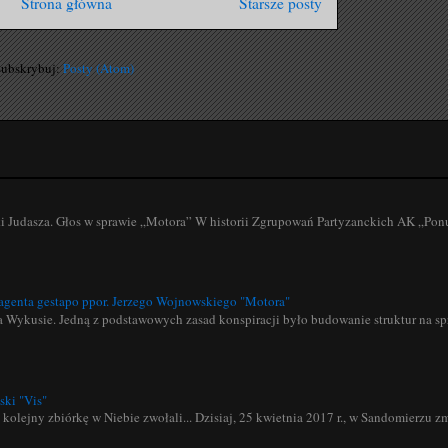
Strona główna
Starsze posty
Subskrybuj:
Posty (Atom)
.
ki Judasza. Głos w sprawie „Motora” W historii Zgrupowań Partyzanckich AK „Ponu
i agenta gestapo ppor. Jerzego Wojnowskiego "Motora"
na Wykusie. Jedną z podstawowych zasad konspiracji było budowanie struktur na sp
ski "Vis"
 kolejny zbiórkę w Niebie zwołali... Dzisiaj, 25 kwietnia 2017 r., w Sandomierzu zma