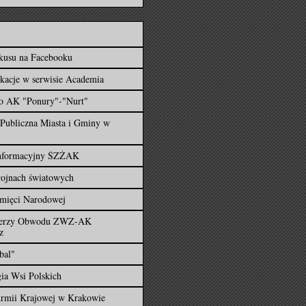
usu na Facebooku
kacje w serwisie Academia
o AK "Ponury"-"Nurt"
 Publiczna Miasta i Gminy w
Informacyjny ŚZŻAK
ojnach światowych
amięci Narodowej
nierzy Obwodu ZWZ-AK
z
bal"
ia Wsi Polskich
mii Krajowej w Krakowie