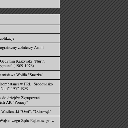
ublikacje
ograficzny żołnierzy Armii
 Gedymin Kaszyński "Nurt",
ygmunt" (1909-1976)
tanisława Wolffa "Staszka"
i kombatanci w PRL. Środowisko
"Nurt" 1957-1989
 do dziejów Zgrupowań
kich AK "Ponury"
 Wasilewski "Oset", "Odrowąż"
 Wojskowego Sądu Rejonowego w