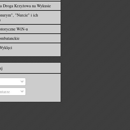
ka Droga Krzyżowa na Wykusie
nurym", "Nurcie" i ich
h
istoryczne WiN-u
ombatanckie
Wyklęci
uj
tarze