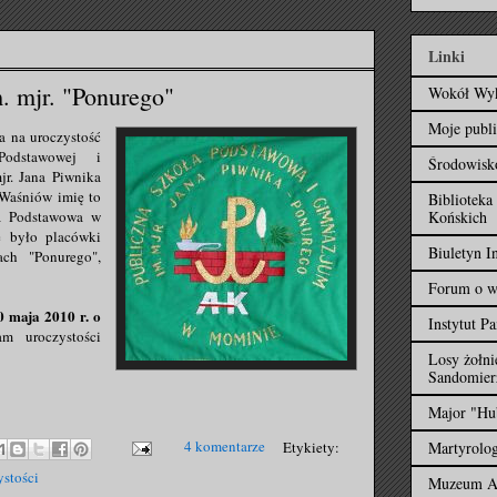
Linki
. mjr. "Ponurego"
Wokół Wyk
Moje publi
a na uroczystość
Podstawowej i
Środowisk
r. Jana Piwnika
 Waśniów imię to
Biblioteka
Końskich
ła Podstawowa w
ie było placówki
Biuletyn 
ach "Ponurego",
Forum o w
0 maja 2010 r. o
Instytut P
am uroczystości
Losy żoł
Sandomier
Major "Hu
4 komentarze
Etykiety:
Martyrolog
ystości
Muzeum Ar