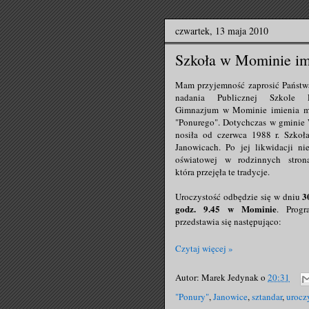
czwartek, 13 maja 2010
Szkoła w Mominie im
Mam przyjemność zaprosić Państw
nadania Publicznej Szkole 
Gimnazjum w Mominie imienia mj
"Ponurego". Dotychczas w gminie
nosiła od czerwca 1988 r. Szko
Janowicach. Po jej likwidacji n
oświatowej w rodzinnych stron
która przejęła te tradycje.
3
Uroczystość odbędzie się w dniu
godz. 9.45 w Mominie
. Progr
przedstawia się następująco:
Czytaj więcej »
Autor:
Marek Jedynak
o
20:31
"Ponury"
,
Janowice
,
sztandar
,
urocz