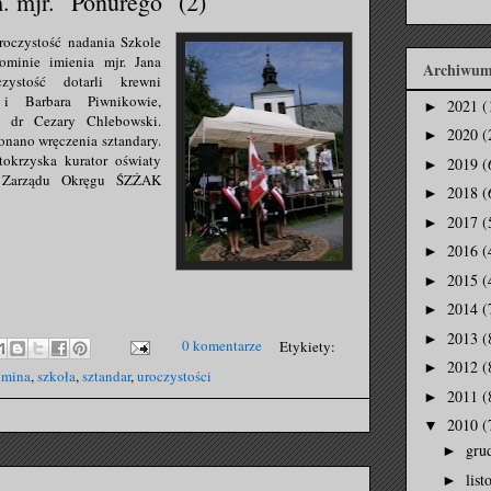
 mjr. "Ponurego" (2)
roczystość nadania Szkole
minie imienia mjr. Jana
Archiwum
zystość dotarli krewni
 i Barbara Piwnikowie,
2021
(
►
 dr Cezary Chlebowski.
2020
(
►
onano wręczenia sztandary.
tokrzyska kurator oświaty
2019
(
►
s Zarządu Okręgu ŚZŻAK
2018
(
►
2017
(
►
2016
(
►
2015
(
►
2014
(
►
2013
(
►
0 komentarze
Etykiety:
2012
(
►
mina
,
szkoła
,
sztandar
,
uroczystości
2011
(
►
2010
(
▼
gru
►
lis
►